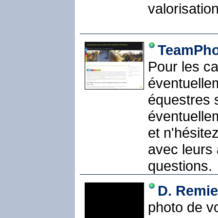
valorisatio
TeamPho
Pour les ca
éventuelle
équestres 
éventuelle
et n'hésite
avec leurs
questions.
D. Remi
photo de vo